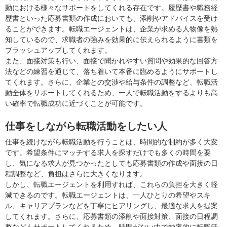
動における様々なサポートをしてくれる存在です。履歴書や職務経
歴書といった応募書類の作成においても、添削やアドバイスを受け
ることができます。転職エージェントは、企業が求める人物像を熟
知しているので、求職者の強みを効果的に伝えられるように書類を
ブラッシュアップしてくれます。
また、面接対策も行い、面接で聞かれやすい質問や効果的な回答方
法などの練習を通じて、落ち着いて本番に臨めるようにサポートし
てくれます。さらに、企業との交渉や給与条件の調整など、転職活
動全体をサポートしてくれるため、一人で転職活動をするよりも高
い確率で転職成功に近づくことが可能です。
仕事をしながら転職活動をしたい人
仕事を続けながら転職活動を行うことは、時間的な制約が多く大変
です。希望条件にマッチする求人を探すだけでも多くの時間を要
し、気になる求人が見つかったとしても応募書類の作成や面接の日
程調整など、負担はさらに大きくなります。
しかし、転職エージェントを利用すれば、これらの負担を大きく軽
減できるのです。転職エージェントは、一人ひとりの希望やスキ
ル、キャリアプランなどを丁寧にヒアリングし、最適な求人を提案
してくれます。さらに、応募書類の添削や面接対策、面接の日程調
整などもサポートしてくれるため、時間がない中で効率的に転職活